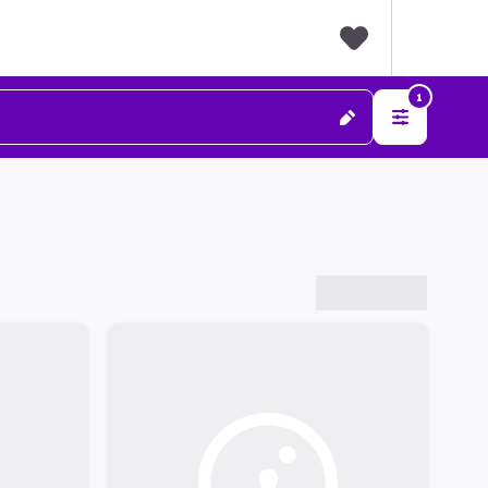
F
1
a
v
o
r
i
t
e
s